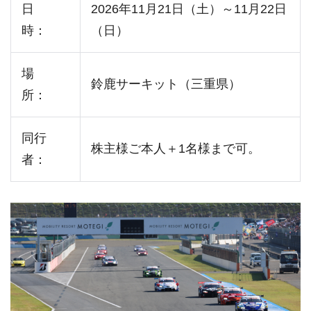
日
2026年11月21日（土）～11月22日
時：
（日）
場
鈴鹿サーキット（三重県）
所：
同行
株主様ご本人＋1名様まで可。
者：